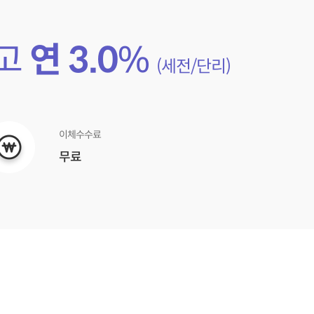
최고
연
3.0
%
(세전/단리)
이체수수료
무료