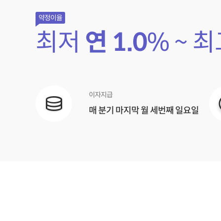
약정이율
최저
연
1.0
% ~ 
이자지급
매 분기 마지막 월 세번째 일요일