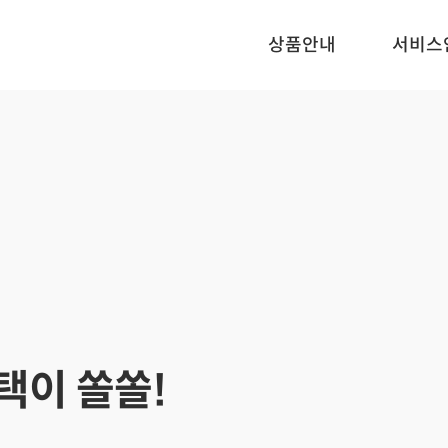
상품안내
서비스
택이 쏠쏠!