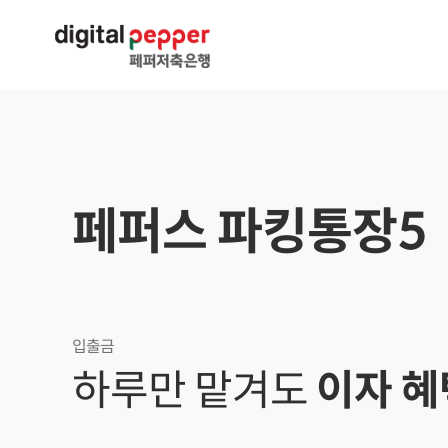
페퍼스 파킹통장5
입출금
하루만 맡겨도
이자 혜